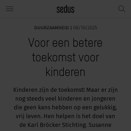
DUURZAAMHEID |
08/10/2025
PRODUCTEN
OPLOSSINGEN
KNOWLEDGE
WHAT’S UP
SEDUSTAINABLE
ONDERNEMING
Voor een betere
tmeubilair
rksettings
end-Monitor "Sedus INSIGHTS"
rken bij Sedus
ciaal
er ons
toekomst voor
fels
ferenties
rkstijlen "Sedus Solutions"
urzaamheid
ologie
gevens & Feiten
kinderen
bergruimte
nfigurator
euren
tueel
onomie
rrière
hermen & akoestiek
ps & Software
rktrends
lzijn
dustainable
ws & Events
Kinderen zijn de toekomst! Maar er zijn
nog steeds veel kinderen en jongeren
rkshop tools & accessoires
rvices
gonomie
lossingen
die geen kans hebben op een gelukkig,
spiratie gezocht?
aktijkvoorbeelden voor Werkcafé &
ncentratie op kantoor
dcast
vrij leven. Hen helpen is het doel van
.
de Karl Bröcker Stichting. Susanne