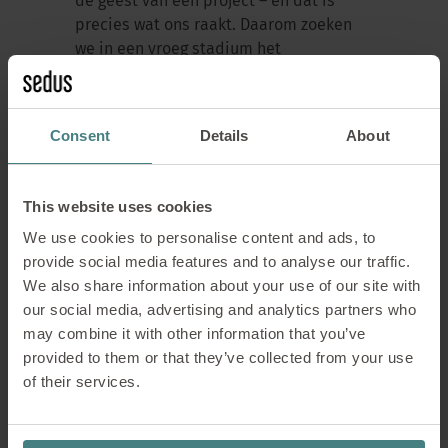
de geest van een project – en dat is
precies wat ons raakt. Daarom zoeken
we in een vroeg stadium het
persoonlijke gesprek met de
initiatiefnemers om hun ideeën echt te
begrijpen en samen verder te
Consent
Details
About
ontwikkelen.
Onze focus ligt altijd op mensen – zowel
This website uses cookies
de kinderen die we via onze projecten
We use cookies to personalise content and ads, to
ondersteunen als de toegewijde
provide social media features and to analyse our traffic.
volwassenen die dit alles mogelijk
We also share information about your use of our site with
maken. Als een project thematisch
our social media, advertising and analytics partners who
aansluit bij onze financieringsfocus –
may combine it with other information that you’ve
d.w.z. onderwijs of therapie – is dat al
provided to them or that they’ve collected from your use
een goede basis. In gesprekken met de
of their services.
verantwoordelijken voor het project
onderzoeken we vervolgens de
specifieke financieringsmogelijkheden,