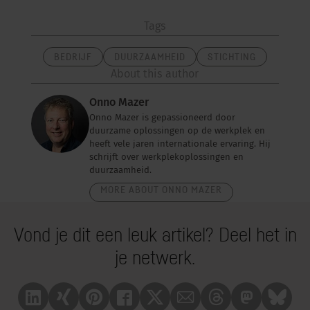
Tags
BEDRIJF
DUURZAAMHEID
STICHTING
About this author
Onno Mazer
Onno Mazer is gepassioneerd door
duurzame oplossingen op de werkplek en
heeft vele jaren internationale ervaring. Hij
schrijft over werkplekoplossingen en
duurzaamheid.
MORE ABOUT ONNO MAZER
Vond je dit een leuk artikel? Deel het in
je netwerk.
Linkedin
Xing
Pinterest
Facebook
X
Mail
Treads
Mastrodon
Bluesk