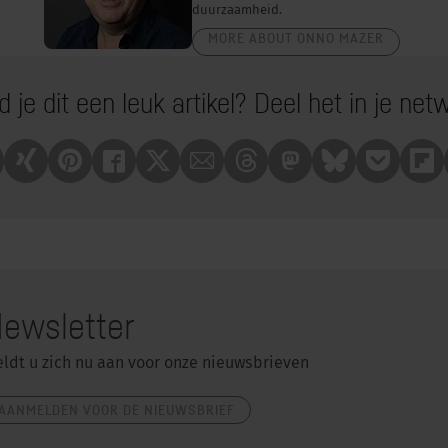
duurzaamheid.
MORE ABOUT ONNO MAZER
 je dit een leuk artikel? Deel het in je net
nkedin
Xing
Pinterest
Facebook
X
Mail
Treads
Mastrodon
Bluesky
Pocket
Fli
ewsletter
ldt u zich nu aan voor onze nieuwsbrieven
AANMELDEN VOOR DE NIEUWSBRIEF