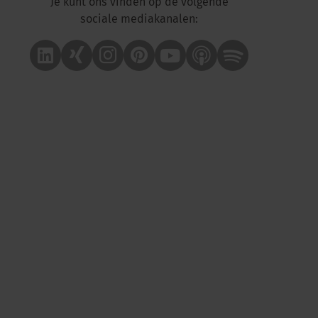
Je kunt ons vinden op de volgende
sociale mediakanalen:
Linkedin
Xing
Instagram
Pinterest
Youtube
Apple Podcast
Spotify