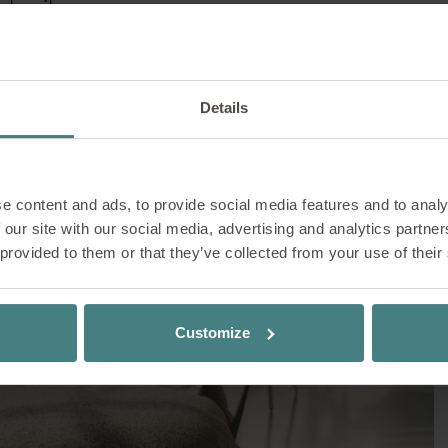
ebruik
orkant, sterke achterk
twerp van se:cove in 
Details
ngen is niet alleen van belang wat er in een ruim
e content and ads, to provide social media features and to analy
 vanuit verschillende perspectieven wordt waar
 our site with our social media, advertising and analytics partn
lijk element: het structureert ruimtes, stuurt be
 provided to them or that they’ve collected from your use of their
nvloedt op subtiele wijze het gedrag. Dit is preci
cove om de hoek komt kijken. De loungestoel heef
e “gezichten”: een open, uitnodigende voorkant e
Customize
de achterkant. Dit contrast is niet toevallig, ma
e – en een waardevol hulpmiddel voor ruimtelij