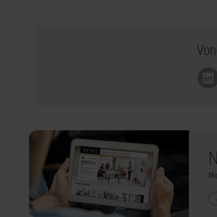
Vond
Li
N
Me