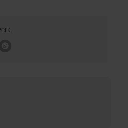
werk.
pboard
Whatsapp