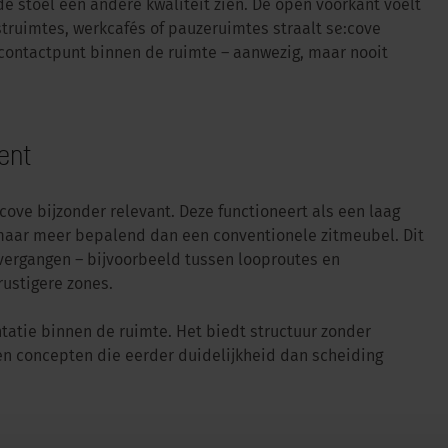
de stoel een andere kwaliteit zien. De open voorkant voelt
truimtes, werkcafés of pauzeruimtes straalt se:cove
 contactpunt binnen de ruimte – aanwezig, maar nooit
ent
cove bijzonder relevant. Deze functioneert als een laag
 maar meer bepalend dan een conventionele zitmeubel. Dit
vergangen – bijvoorbeeld tussen looproutes en
rustigere zones.
tatie binnen de ruimte. Het biedt structuur zonder
open concepten die eerder duidelijkheid dan scheiding
ACTUEEL |
03/02/2026