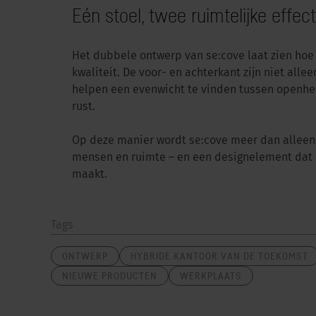
Eén stoel, twee ruimtelijke effec
Het dubbele ontwerp van se:cove laat zien hoe 
kwaliteit. De voor- en achterkant zijn niet al
helpen een evenwicht te vinden tussen openheid
rust.
Op deze manier wordt se:cove meer dan alleen
mensen en ruimte – en een designelement dat 
maakt.
Tags
ONTWERP
HYBRIDE KANTOOR VAN DE TOEKOMST
NIEUWE PRODUCTEN
WERKPLAATS