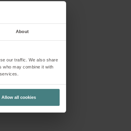
ant: het
de praktijk
About
te wordt geplaatst,
se our traffic. We also share
genomen. Meubilair
ers who may combine it with
wegingen, bepaalt
 services.
es waar het dubbele
t twee duidelijk
n een sterke,
Allow all cookies
ar een bewuste
ke planning.