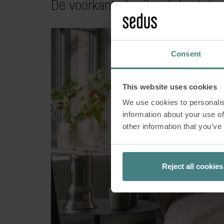
De voorkant als uitnodiging tot g
Open vo
dubbele on
Consent
This website uses cookies
In open werkomgevi
We use cookies to personalis
maar ook hoe deze
information about your use of
wordt een ruimte
other information that you’ve
zichtlijnen en beï
ontwerp van se:
gedefinieerd
Reject all cookies
gestructureer
ontwerpkeuz