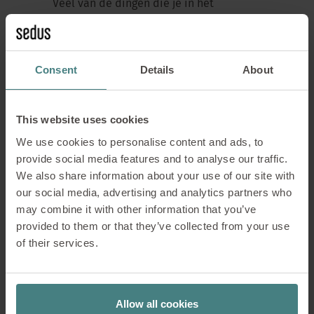
Veel van de dingen die je in het
dagelijkse werk nodig hebt, kun je alleen
in de praktijk leren.
Consent
Details
About
Paula verwoordt het als volgt: ”Ik heb
geleerd hoe het dagelijkse werk er echt
uitziet en hoe belangrijk teamwork en
This website uses cookies
verantwoordelijkheid zijn.”
We use cookies to personalise content and ads, to
Ook Anne ziet praktijkervaring als een
provide social media features and to analyse our traffic.
groot voordeel van de opleiding: ”Je
We also share information about your use of our site with
leert de hele fabriek kennen, evenals
our social media, advertising and analytics partners who
het personeel en de processen.”
may combine it with other information that you’ve
provided to them or that they’ve collected from your use
Naast het dagelijkse werk zijn er ook
of their services.
gerichte trainingen, bijvoorbeeld over
SAP of telefonische communicatie, die
de overgang naar de arbeidsmarkt
Allow all cookies
vergemakkelijken.