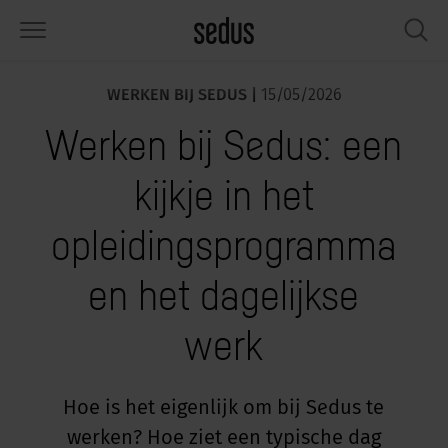
WERKEN BIJ SEDUS |
15/05/2026
PRODUCTEN
OPLOSSINGEN
KNOWLEDGE
WHAT’S UP
SEDUSTAINABLE
ONDERNEMING
Werken bij Sedus: een
tmeubilair
rksettings
end-Monitor "Sedus INSIGHTS"
rken bij Sedus
ciaal
er ons
kijkje in het
fels
ferenties
rkstijlen "Sedus Solutions"
urzaamheid
ologie
gevens & Feiten
opleidingsprogramma
bergruimte
nfigurator
euren
tueel
onomie
rrière
en het dagelijkse
hermen & akoestiek
ps & Software
rktrends
lzijn
dustainable
ws & Events
werk
rkshop tools & accessoires
rvices
gonomie
lossingen
spiratie gezocht?
aktijkvoorbeelden voor Werkcafé &
ncentratie op kantoor
dcast
Hoe is het eigenlijk om bij Sedus te
.
werken? Hoe ziet een typische dag