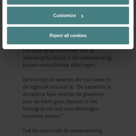
Customize
Samenwerking binnen
het bedrijf
Reject all cookies
Een belangrijk onderdeel van de
opleiding bij Sedus is de samenwerking
tussen verschillende afdelingen.
Dennis legt uit waarom dit met name in
de logistiek cruciaal is: ”De expeditie is
de laatste fase voordat de goederen
naar de klant gaan. Daarom is het
belangrijk om met veel afdelingen
samen te werken.”
Ook Nicolas vindt de samenwerking