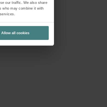
se our traffic. We also share
The Circle auf über
ers who may combine it with
rschiedlichste
 services.
he Team Offices bis
rsonen. Rund 300
den Nutzern zur
Allow all cookies