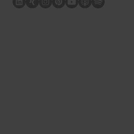
Linkedin
Xing
Instagram
Pinterest
Youtube
Apple Podcast
Spotify