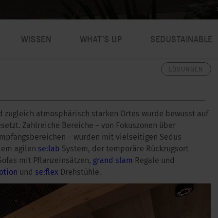
WISSEN
WHAT’S UP
SEDUSTAINABLE
LÖSUNGEN
d zugleich atmosphärisch starken Ortes wurde bewusst auf
setzt. Zahlreiche Bereiche – von Fokuszonen über
Empfangsbereichen – wurden mit vielseitigen Sedus
 dem agilen
se:lab
System, der temporäre Rückzugsort
ofas mit Pflanzeinsätzen,
grand slam
Regale und
otion
und
se:flex
Drehstühle.