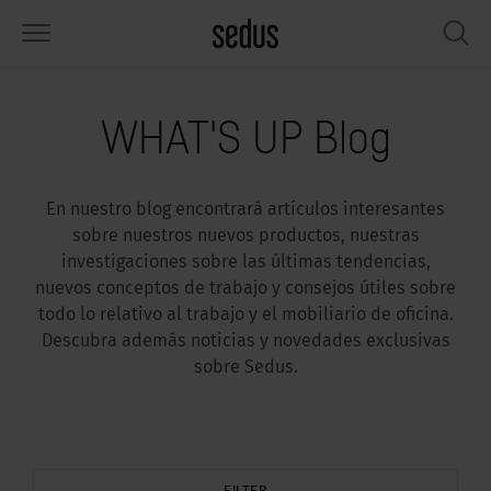
PRODUCTOS
SOLUCIONES
CONOCIMIENTO
WHAT’S UP
SEDUSTAINABLE
EMPRESA
WHAT'S UP Blog
lería
rksettings
nitor de tendencias «Sedus
abajar en Sedus
pectos sociales
iénes somos
SIGHTS»
En nuestro blog encontrará artículos interesantes
sas
ferencias
stenibilidad
ología
tos y hechos
rmas de trabajo «Sedus Solutions»
sobre nuestros nuevos productos, nuestras
investigaciones sobre las últimas tendencias,
macenamiento
nfigurador
ticias
onomía
pleo
lores
nuevos conceptos de trabajo y consejos útiles sobre
todo lo relativo al trabajo y el mobiliario de oficina.
ntallas y acústica
ps & Software
lud y bienestar
dustainable
ensa
Descubra además noticias y novedades exclusivas
ndencias de trabajo
sobre Sedus.
cesorios
rvicio
luciones
ws & Events
gonomía
usca inspiración?
emplos prácticos de Workcafé & Co.
dcast
cus office
FILTER