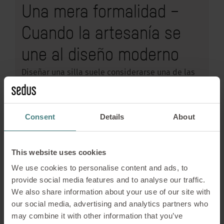
Una mera formalidad –
Cuando la artesanía se
une al diseño moderno
Diseñar una silla suele considerarse una de las
tareas más apasionantes y, al mismo tiempo,
más desafiantes para muchos diseñadores. Una
silla no solo debe cumplir su función: también
Consent
Details
About
debe integrarse armoniosamente en el espacio,
incluso cuando no se está utilizando. Al diseñar
la nueva silla de madera se:café, Konstantin
This website uses cookies
Thomas dio prioridad a un aspecto clave
We use cookies to personalise content and ads, to
además de la estética: los materiales debían ser
provide social media features and to analyse our traffic.
duraderos y la fabricación, de alta calidad y
We also share information about your use of our site with
orientada al confort.
our social media, advertising and analytics partners who
LEER MÁS
may combine it with other information that you’ve