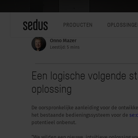
PRODUCTEN
OPLOSSINGE
Onno Mazer
Leestijd: 5 mins
Een logische volgende sta
oplossing
De oorspronkelijke aanleiding voor de ontwikke
het bestaande bedieningssysteem voor de
se:
potentieel onbenut.
“We wilden een nieuwe, intuïtieve oplossing v