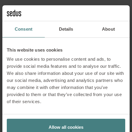
Das neue Touchdisplay punktet auch in
Sachen Wartung und Energieeffizienz.
Ein integrierter Sleepmodus reduziert
Consent
Details
About
den Energieverbrauch. „Wir kommen
ohne Batterien aus – das bedeutet kein
Sondermüll und weniger Wartung“, so
This website uses cookies
Nike Alberts.
We use cookies to personalise content and ads, to
Ein weiterer Vorteil: Das Touchdisplay
provide social media features and to analyse our traffic.
lässt sich unkompliziert in bestehende
We also share information about your use of our site with
se:cube Modelle integrieren. Das
our social media, advertising and analytics partners who
Nachrüstset ist für se:cube der 2.
may combine it with other information that you’ve
Generation (ab 01.2023) sowie für
provided to them or that they’ve collected from your use
se:cube max
erhältlich.
of their services.
Allow all cookies