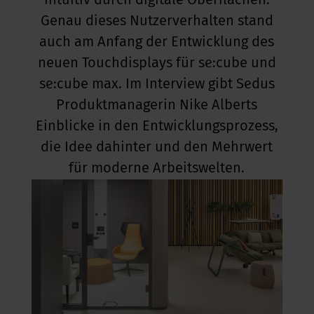
intuitiv durch digitale Oberflächen.
Genau dieses Nutzerverhalten stand
kus im Büro
auch am Anfang der Entwicklung des
neuen Touchdisplays für se:cube und
se:cube max. Im Interview gibt Sedus
Produktmanagerin Nike Alberts
Einblicke in den Entwicklungsprozess,
die Idee dahinter und den Mehrwert
für moderne Arbeitswelten.