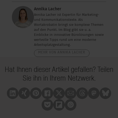
Annika Lacher
Annika Lacher ist Expertin für Marketing-
und Kommunikationstexte. Als
Wortakrobatin bringt sie komplexe Themen
auf den Punkt. Im Blog gibt sie u. a.
Einblicke in innovative Bürolösungen sowie
wertvolle Tipps rund um eine moderne
Arbeitsplatzgestaltung.
MEHR VON ANNIKA LACHER
Hat Ihnen dieser Artikel gefallen? Teilen
Sie ihn in Ihrem Netzwerk.
Linkedin
Xing
Pinterest
Facebook
X
Mail
Treads
Mastrodon
Bluesk
Pocket
Flipboard
Whatsapp