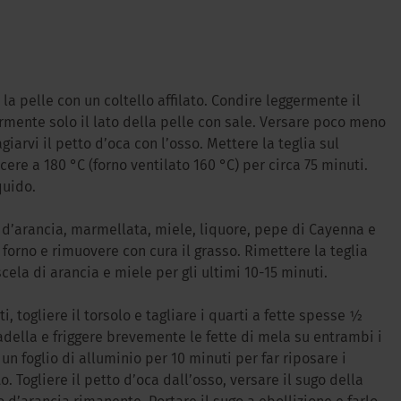
 la pelle con un coltello affilato. Condire leggermente il
rmente solo il lato della pelle con sale. Versare poco meno
iarvi il petto d’oca con l’osso. Mettere la teglia sul
ere a 180 °C (forno ventilato 160 °C) per circa 75 minuti.
quido.
 d’arancia, marmellata, miele, liquore, pepe di Cayenna e
l forno e rimuovere con cura il grasso. Rimettere la teglia
scela di arancia e miele per gli ultimi 10-15 minuti.
i, togliere il torsolo e tagliare i quarti a fette spesse ½
adella e friggere brevemente le fette di mela su entrambi i
n un foglio di alluminio per 10 minuti per far riposare i
o. Togliere il petto d’oca dall’osso, versare il sugo della