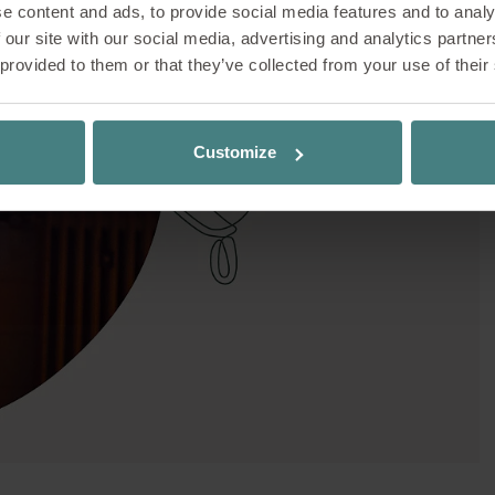
e content and ads, to provide social media features and to analy
. Da decenni è sinonimo di alimentazione consapev
 our site with our social media, advertising and analytics partn
amento rispettoso degli alimenti, valori già stabil
 provided to them or that they’ve collected from your use of their
e di una cucina sana e integrale ha influenzato
are di Sedus e rimane ancora oggi parte integran
o qui sotto combina i sapori invernali: la salsa al
Customize
ca un tocco speciale e, insieme alle fette di mela
gustativa armoniosa.