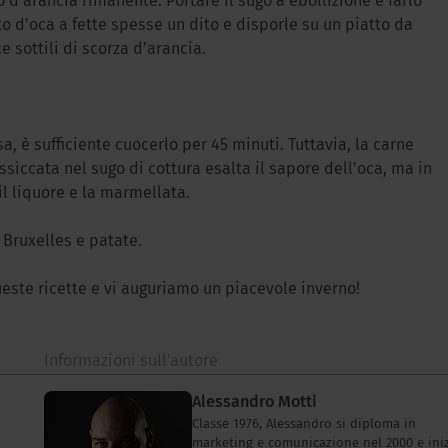
o d’arancia rimanente. Portare il sugo a ebollizione e farlo
tto d’oca a fette spesse un dito e disporle su un piatto da
e sottili di scorza d’arancia.
a, è sufficiente cuocerlo per 45 minuti. Tuttavia, la carne
ssiccata nel sugo di cottura esalta il sapore dell’oca, ma in
il liquore e la marmellata.
 Bruxelles e patate.
ste ricette e vi auguriamo un piacevole inverno!
Informazioni sull'autore
Alessandro Motti
Classe 1976, Alessandro si diploma in
marketing e comunicazione nel 2000 e ini