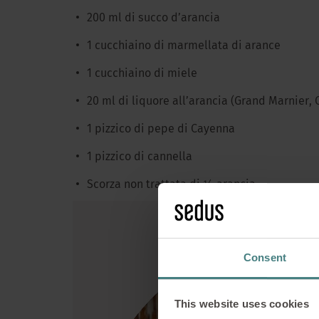
200 ml di succo d’arancia
1 cucchiaino di marmellata di arance
1 cucchiaino di miele
20 ml di liquore all’arancia (Grand Marnier, 
1 pizzico di pepe di Cayenna
1 pizzico di cannella
Scorza non trattata di ½ arancia
Petto d’oc
Consent
This website uses cookies
In linea con la st