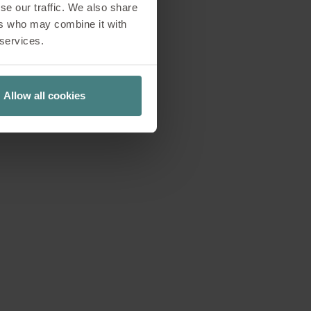
se our traffic. We also share
ole, ingredienti di
ers who may combine it with
iti da Emma Stoll. Il
 services.
 in modo duraturo la
te della cultura
l’arancia conferisce
Allow all cookies
, crea un’esperienza