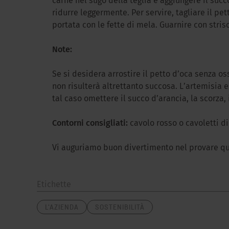
carne nel sugo della teglia e aggiungere il succ
ridurre leggermente. Per servire, tagliare il pe
portata con le fette di mela. Guarnire con strisc
Note:
Se si desidera arrostire il petto d’oca senza oss
non risulterà altrettanto succosa. L’artemisia e
tal caso omettere il succo d’arancia, la scorza, 
Contorni consigliati:
cavolo rosso o cavoletti di
Vi auguriamo buon divertimento nel provare que
Etichette
L'AZIENDA
SOSTENIBILITÀ