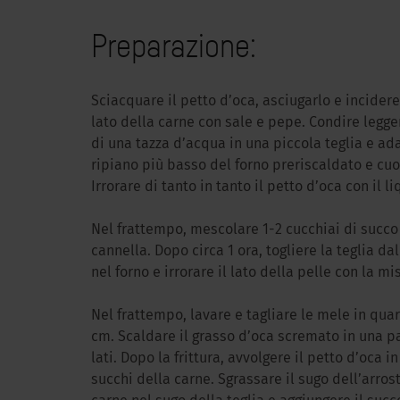
Preparazione:
Sciacquare il petto d’oca, asciugarlo e incidere
lato della carne con sale e pepe. Condire legge
di una tazza d’acqua in una piccola teglia e adag
ripiano più basso del forno preriscaldato e cuoc
Irrorare di tanto in tanto il petto d’oca con il li
Nel frattempo, mescolare 1-2 cucchiai di succo
cannella. Dopo circa 1 ora, togliere la teglia da
nel forno e irrorare il lato della pelle con la mi
Nel frattempo, lavare e tagliare le mele in quart
cm. Scaldare il grasso d’oca scremato in una p
lati. Dopo la frittura, avvolgere il petto d’oca i
succhi della carne. Sgrassare il sugo dell’arrost