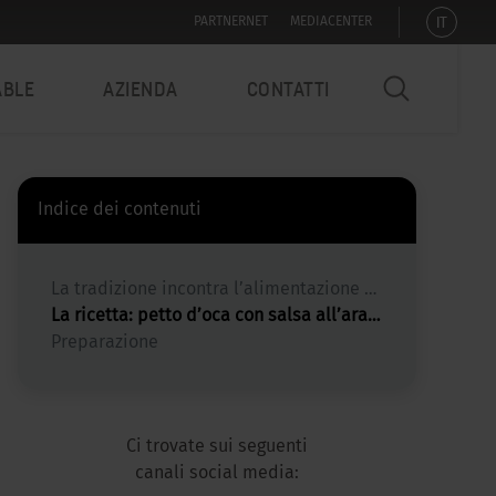
IT
PARTNERNET
MEDIACENTER
ABLE
AZIENDA
CONTATTI
Indice dei contenuti
La tradizione incontra l’alimentazione sana: uno sguardo alla storia della cucina integrale di Sedus
La ricetta: petto d’oca con salsa all’arancia
Preparazione
Ci trovate sui seguenti
canali social media: