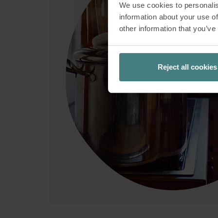
We use cookies to personalis
integrale di Sedus
information about your use of
alta qualità e tratt
other information that you’ve
suo impegno a favor
cultura aliment
aziendale. Il piatt
Reject all cookies
al tenero petto d’o