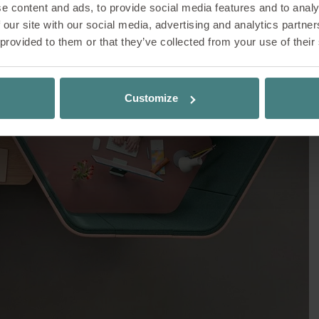
e content and ads, to provide social media features and to analy
icio non è una garanzia di successo. Tra spazi uff
 our site with our social media, advertising and analytics partn
 provided to them or that they’ve collected from your use of their
ro e modelli di lavoro ibridi, i principi ergonomi
ndo piano. L’esperto di ergonomia Jörg Bakschas 
onsabilità personale e del perché un buon posto
Customize
più di un semplice arredo di design.