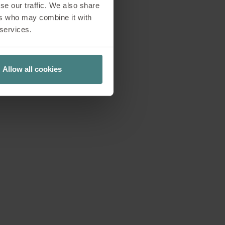
se our traffic. We also share
icio moderni, nuovi
ers who may combine it with
 services.
ci di base spesso
parla dei luoghi
 di lavoro richiede
Allow all cookies