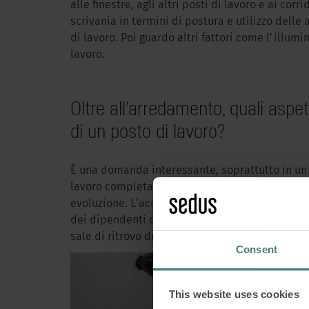
alle finestre, agli altri posti di lavoro e ai co
scrivania in termini di postura e utilizzo delle 
di lavoro. Poi guardo altri fattori come l’illumi
lavoro.
Oltre all’arredamento, quali asp
di un posto di lavoro?
È una domanda interessante, soprattutto in un
lavoro completamente nuovi, progettati per ess
evoluzione. L’acustica è un fattore chiave in qu
dei dipendenti quando si trasferiscono in ques
Ergonomia 
sale di ritrovo dove poter concentrarsi sul pro
Consent
c
This website uses cookies