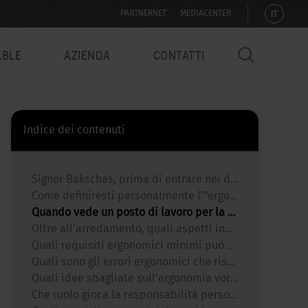
IT
PARTNERNET
MEDIACENTER
ABLE
AZIENDA
CONTATTI
Indice dei contenuti
Signor Bakschas, prima di entrare nei dettagli, potrebbe dirci brevemente chi è, su cosa si concentra il suo lavoro e come collabora con Sedus?
Come definiresti personalmente l’”ergonomia”? È più una scienza, un atteggiamento o una pratica quotidiana?
Quando vede un posto di lavoro per la prima volta, quali sono le prime tre cose che osserva?
Oltre all’arredamento, quali aspetti influenzano maggiormente l’ergonomia di un posto di lavoro?
Quali requisiti ergonomici minimi può aspettarsi oggi un dipendente dal datore di lavoro (sedie, scrivania, attrezzature)? E quando è giustificato richiedere una scrivania regolabile in altezza?
Quali sono gli errori ergonomici che riscontra più frequentemente?
Quali idee sbagliate sull’ergonomia vorresti sfatare?
Che ruolo gioca la responsabilità personale? Quanto possono fare i prodotti e quanto devono fare gli utenti stessi?