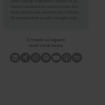
Quali consigli ergonomici daresti in particolare per il lavoro ibrido o mobile?
Come è cambiata la comprensione dell’ergonomia negli ultimi anni, anche in relazione alle nuove tendenze lavorative?
Quali sono le sue speranze per il futuro dell’ergonomia dell’ufficio?
Se potesse dare un solo consiglio ergonomico che avrebbe un effetto immediato, quale sarebbe?
Ci trovate sui seguenti
canali social media:
Linkedin
Xing
Instagram
Pinterest
Youtube
Apple Podcast
Spotify