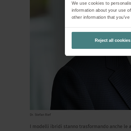
We use cookies to personalis
domanda non riguar
information about your use of
di ricerca per lo 
other information that you’ve
Fraunhofer per l’i
esperti nella proge
alla ricerca sull’i
Reject all cookies
come sta evolvendo
Dr. Stefan Rief
I modelli ibridi stanno trasformando anche le a