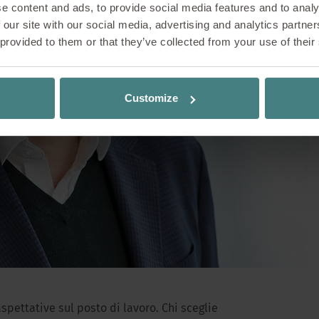
e content and ads, to provide social media features and to analy
da solo noi di Sedus, ma anche Stefan Rief, resp
 our site with our social media, advertising and analytics partn
sviluppo organizzativo e la progettazione del lavor
 provided to them or that they’ve collected from your use of their
ngegneria industriale IAO di Stoccarda. In qualità
ttazione organizzativa e degli spazi di lavoro, ha
nterazione tra persone, tecnologia e spazio. Abbiam
Customize
 il lavoro e di cosa dovranno offrire in futuro 
Café.
spettative sul posto di lavoro. Chi sceglie