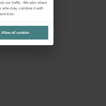
se our traffic. We also share
onsabile dell’unità
ers who may combine it with
o presso l’Istituto
 services.
 di uno dei massimi
 dedicato molti anni
o parlato con lui di
Allow all cookies
luoghi come il Work