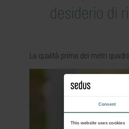
desiderio di 
La qualità prima dei metri quadra
Più atmo
Stefan Ri
Consent
This website uses cookies
Come sarà il post