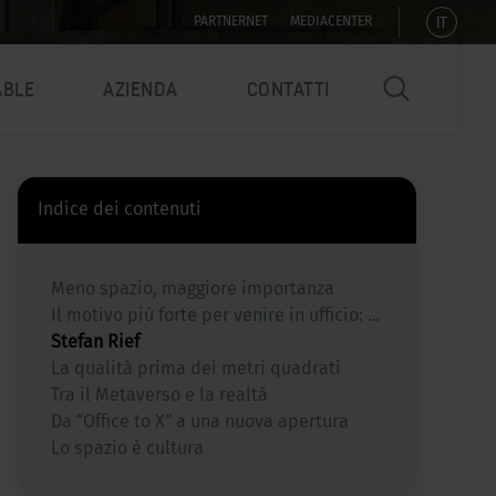
IT
PARTNERNET
MEDIACENTER
ABLE
AZIENDA
CONTATTI
Indice dei contenuti
Meno spazio, maggiore importanza
Il motivo più forte per venire in ufficio: le altre persone
Stefan Rief
La qualità prima dei metri quadrati
Tra il Metaverso e la realtà
Da “Office to X” a una nuova apertura
Lo spazio è cultura