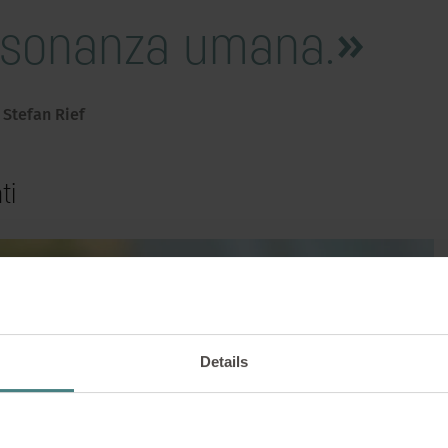
risonanza umana.
Stefan Rief
ti
BENESSERE |
04/03/2026
sfera, meno spazio: co
ef immagina il futuro 
Details
o di lavoro di domani e di che tipo di spazio av