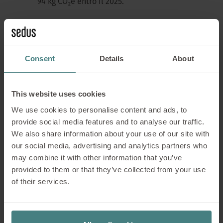
94 kg CO₂e entro il 2025.
Un fattore chiave di questo progresso è
la crescente percentuale di materiali
riciclati.
La quarterback 2 è composta
Consent
Details
About
per poco meno del 50% da materiali
riciclati, mentre il suo predecessore si
attestava al 27%.
This website uses cookies
We use cookies to personalise content and ads, to
provide social media features and to analyse our traffic.
We also share information about your use of our site with
our social media, advertising and analytics partners who
may combine it with other information that you’ve
provided to them or that they’ve collected from your use
of their services.
se:do pro 2
quarterback 2
se:cove