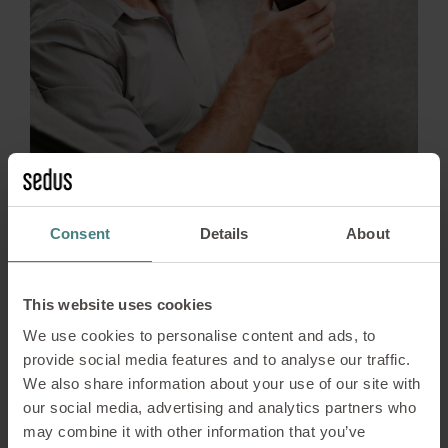
Nachrichten
03.02.2026
Consent
Details
About
Front offen, Rücken stark:
Das Dual-Design von
This website uses cookies
se:cove im
We use cookies to personalise content and ads, to
provide social media features and to analyse our traffic.
Planungscheck
We also share information about your use of our site with
our social media, advertising and analytics partners who
In offenen Arbeitswelten entscheidet nicht nur
may combine it with other information that you’ve