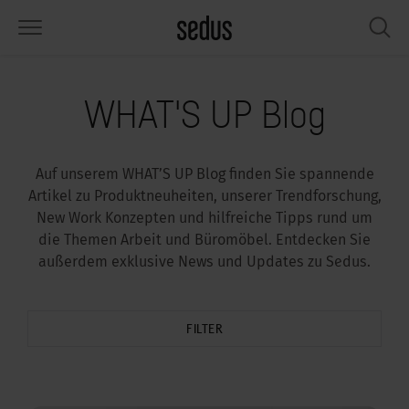
PRODUKTE
LÖSUNGEN
WISSEN
WHAT’S UP
SEDUSTAINABLE
UNTERNEHMEN
WHAT'S UP Blog
tzmöbel
rksettings
end-Monitor „Sedus INSIGHTS“
beiten bei Sedus
ziales
er uns
Auf unserem WHAT’S UP Blog finden Sie spannende
sche
ferenzen
beitsstile „Sedus Solutions“
chhaltigkeit
ologie
ten & Fakten
Artikel zu Produktneuheiten, unserer Trendforschung,
New Work Konzepten und hilfreiche Tipps rund um
auraum
dus Möbel konfigurieren
rben
chrichten
onomie
rriere
die Themen Arbeit und Büromöbel. Entdecken Sie
außerdem exklusive News und Updates zu Sedus.
umelemente, Screens & Akustik
ps & Software für die Büroplanung
beitstrends
sundheit
ircle – Zirkuläre Büromöbel
esse
rkshop-Tools & Accessoires
rvices
gonomie
sungen
dustainable
ws & Events
FILTER
spiration gesucht?
art Working
owledge Sharing
dcast
ircle – Zirkuläre Büromöbel
dus Academy